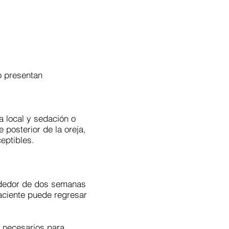
GALERÍA
CONTACTO
TIENDA
o presentan
a local y sedación o
 posterior de la oreja,
eptibles.
rededor de dos semanas
paciente puede regresar
a necesarios para