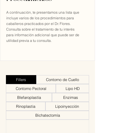
A continuación, te presentamos una lista que
incluye varios de los procedimientos para
caballeros practicados por el Dr. Flores.
Consulta sobre el tratamiento de tu interés
para información adicional que puede ser de
utilidad previa a tu consulta.
Fillers
Contorno de Cuello
Contorno Pectoral
Lipo HD
Blefaroplastía
Enzimas
Rinoplastia
Lipoinyección
Bichatectomía