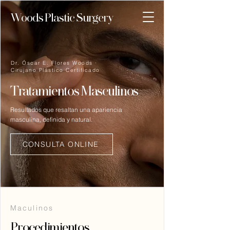
Woods Plastic Surgery
Dr. Óscar E. Flores Woods ·
Cirujano Plástico Certificado
Tratamientos Masculinos
Resultados que resaltan una apariencia
masculina, definida y natural.
CONSULTA ONLINE
Maculinos
Procedimientos