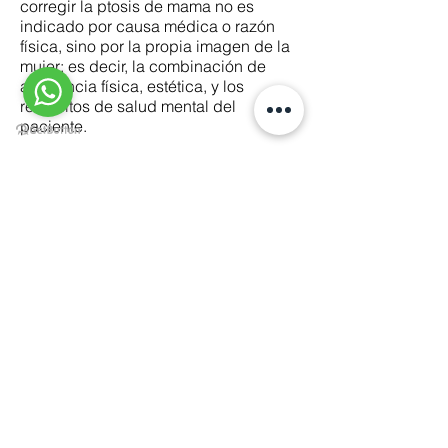
corregir la ptosis de mama no es
indicado por causa médica o razón
física, sino por la propia imagen de la
mujer; es decir, la combinación de
apariencia física, estética, y los
requisitos de salud mental del
paciente.
VOLVER
Dr. Óscar E. Flores Woods
Cirugía plástica estética y reconstructiva con
enfoque en proporción, seguridad y resultados
naturales.
Culiacán ·
+52 667 264 5540
Mazatlán ·
+52 669 222 3081