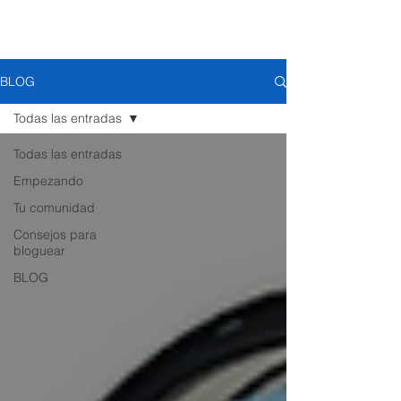
Woods Plastic Surgery
BLOG
Todas las entradas
Todas las entradas
Empezando
Tu comunidad
Consejos para
bloguear
BLOG