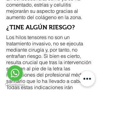
comentado, estrías y celulitis
mejorarán su aspecto gracias al
aumento del colágeno en la zona.
¿TINE ALGÚN RIESGO?
Los hilos tensores no son un
tratamiento invasivo, no se ejecuta
mediante cirugía y, por tanto, no
entrañan riesgo. Si bien es cierto,
resulta crucial que tras la intervención
se sigan al pie de la letra las
indicaciones del profesional médico-
sanitario que lo ha llevado a cabo.
Todas estas indicaciones irán
encaminadas, en especial en los
primeros días, a lograr que el
resultado sea el esperado y que el
método funcione correctamente. Por
ello, no se debe practicar deporte
inmediatamente después del
procedimiento o someterse a
temperaturas excesivamente altas,